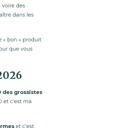
 voire des
ître dans les
le « bon » produit
pour que vous
 2026
 des grossistes
 et c’est ma
ormes
et c’est