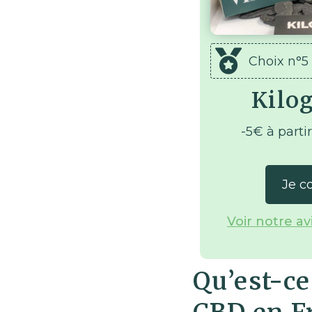
Choix n°5
Kilo
-5€ à parti
Je c
Voir notre a
Qu’est-ce