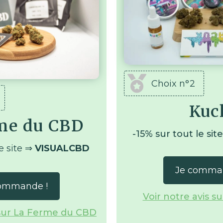
Choix n°2
Kuc
me du CBD
-15% sur tout le sit
e site ⇒
VISUALCBD
Je comma
ommande !
Voir notre avis 
 sur La Ferme du CBD