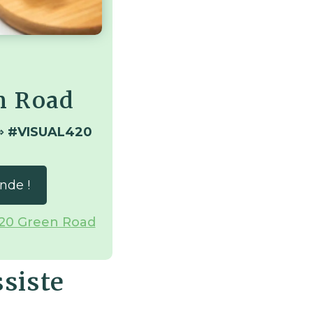
n Road
⇒
#
VISUAL420
nde !
 420 Green Road
siste