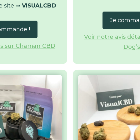
e site ⇒
VISUALCBD
Je comma
ommande !
Voir notre avis dét
vis sur Chaman CBD
Dog’s