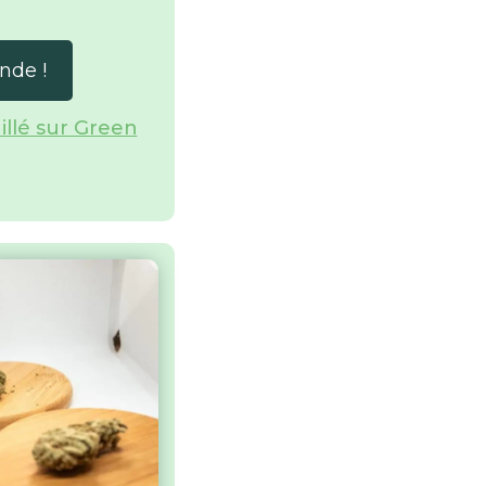
nde !
aillé sur Green