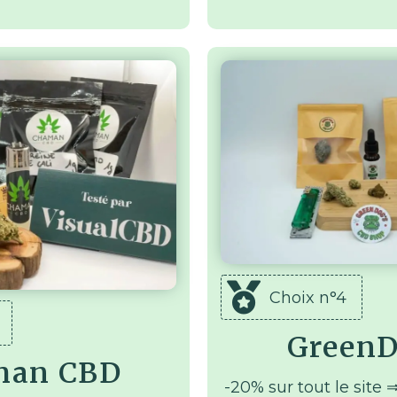
Choix n°4
GreenD
man CBD
-20% sur tout le site 