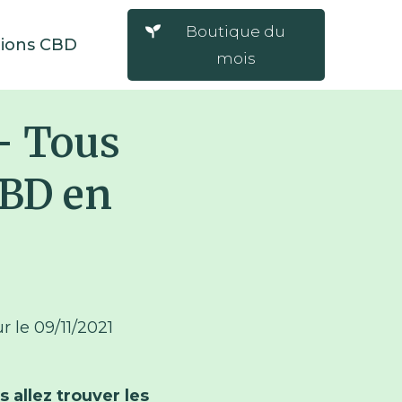
Boutique du
tions CBD
mois
– Tous
CBD en
ur le
09/11/2021
 allez trouver les