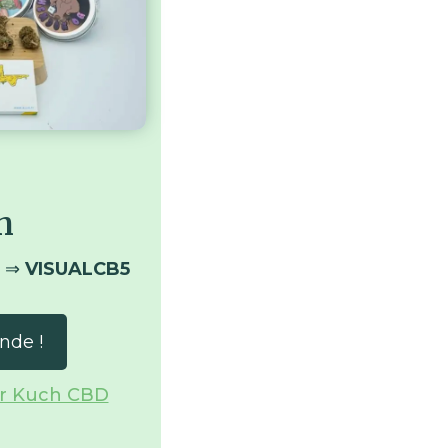
h
e ⇒
VISUALCB5
nde !
sur Kuch CBD