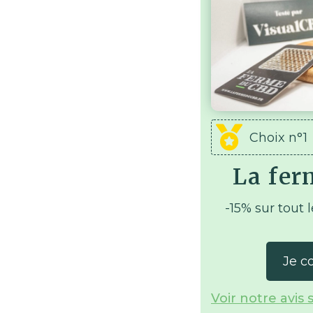
Choix n°1
La fer
-15% sur tout l
Je c
Voir notre avis