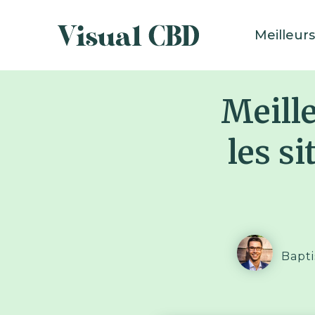
Meilleurs
Meill
les s
Bapti