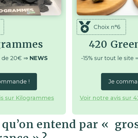
Choix n°6
grammes
420 Gree
r de 20€ ⇒
NEWS
-15% sur tout le site 
ommande !
Je comma
vis sur Kilogrammes
Voir notre avis sur
 qu’on entend par « gros