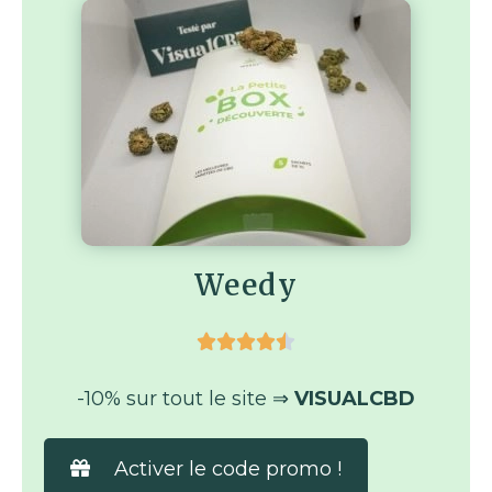
Weedy





-10% sur tout le site ⇒
VISUALCBD
Activer le code promo !