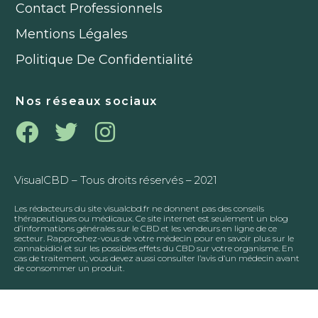
Contact Professionnels
Mentions Légales
Politique De Confidentialité
Nos réseaux sociaux
VisualCBD – Tous droits réservés – 2021
Les rédacteurs du site visualcbd.fr ne donnent pas des conseils
thérapeutiques ou médicaux. Ce site internet est seulement un blog
d’informations générales sur le CBD et les vendeurs en ligne de ce
secteur.
Rapprochez-vous de votre médecin pour en savoir plus sur le
cannabidiol et sur les possibles effets du CBD sur votre organisme. En
cas de traitement, vous devez aussi consulter l’avis d’un médecin avant
de consommer un produit.